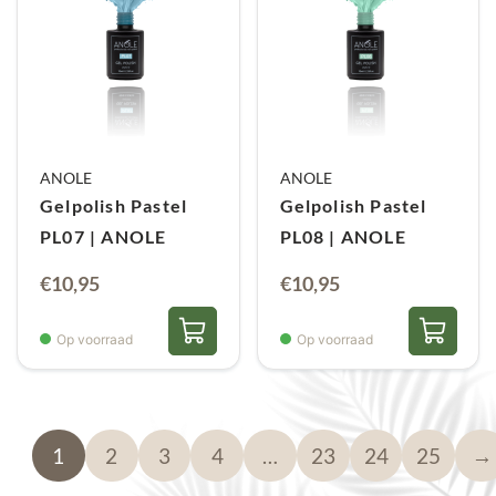
ANOLE
ANOLE
Gelpolish Pastel
Gelpolish Pastel
PL07 | ANOLE
PL08 | ANOLE
€
10,95
€
10,95
Op voorraad
Op voorraad
1
2
3
4
…
23
24
25
→