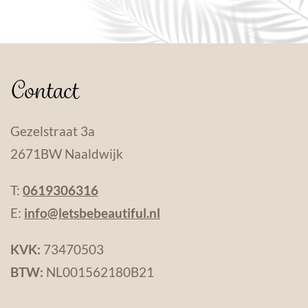
Contact
Gezelstraat 3a
2671BW Naaldwijk
T:
0619306316
E:
info@letsbebeautiful.nl
KVK:
73470503
BTW:
NL001562180B21