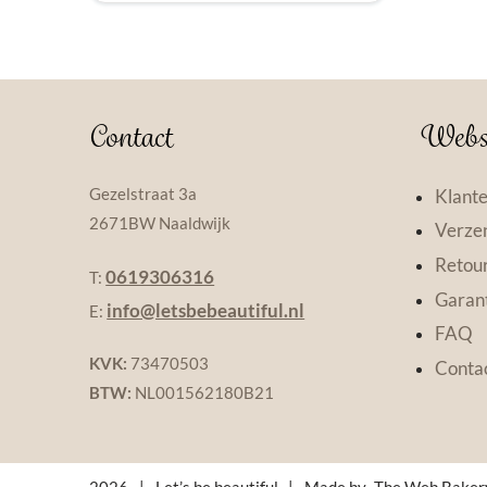
Contact
Webs
Gezelstraat 3a
Klante
2671BW Naaldwijk
Verzen
Retou
0619306316
T:
Garant
info@letsbebeautiful.nl
E:
FAQ
KVK:
73470503
Conta
BTW:
NL001562180B21