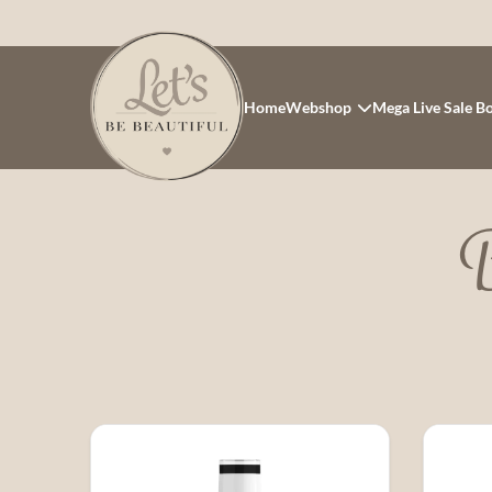
Home
Webshop
Mega Live Sale B
B