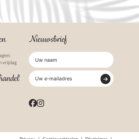
en
Nieuwsbrief
agen:
 vrijdag
handel