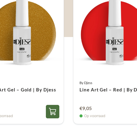
By Djess
Art Gel – Gold | By Djess
Line Art Gel – Red | By 
€
9,05
oorraad
Op voorraad