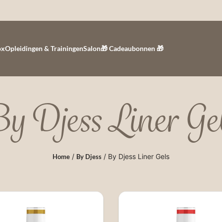
ox
Opleidingen & Trainingen
Salon
🎁 Cadeaubonnen 🎁
y Djess Liner Ge
/
/ By Djess Liner Gels
Home
By Djess