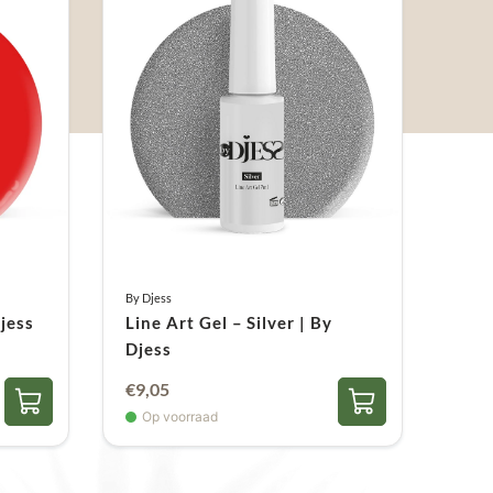
By Djess
Djess
Line Art Gel – Silver | By
Djess
€
9,05
Op voorraad