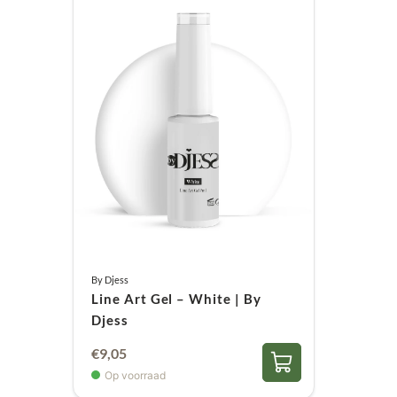
By Djess
Line Art Gel – White | By
Djess
€
9,05
Op voorraad