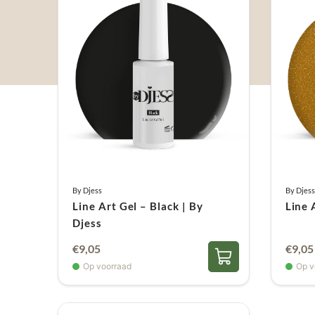
By Djess
By Djess
Line Art Gel – Black | By
Line 
Djess
€
9,05
€
9,05
Op voorraad
Op v