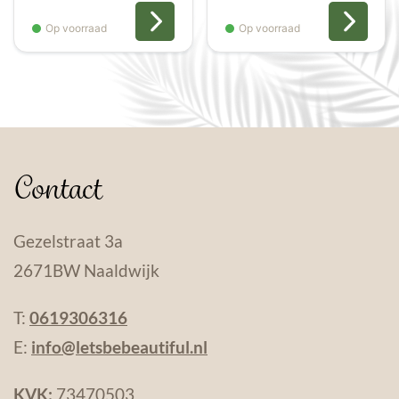
€12,95
€12,95
tot
tot
Op voorraad
Op voorraad
€59,95
€27,95
Contact
Gezelstraat 3a
2671BW Naaldwijk
T:
0619306316
E:
info@letsbebeautiful.nl
KVK:
73470503