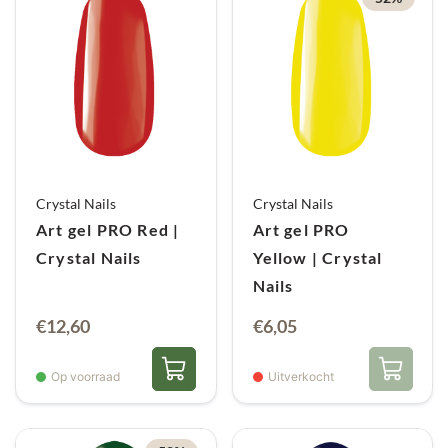
Crystal Nails
Crystal Nails
Art gel PRO Red |
Art gel PRO
Crystal Nails
Yellow | Crystal
Nails
Oorspronkelijke
Huidige
€
12,60
€
6,05
prijs
prijs
was:
is:
Op voorraad
Uitverkocht
€12,60.
€6,05.