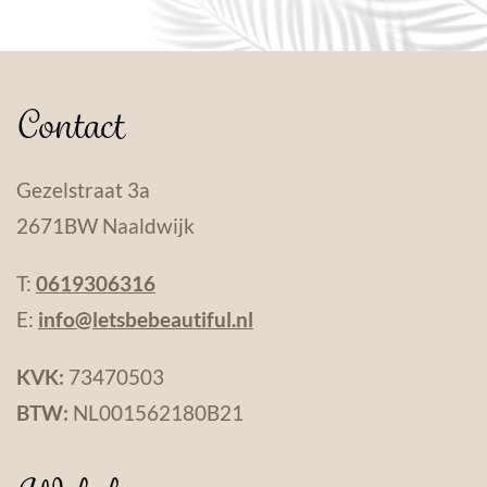
Contact
Gezelstraat 3a
2671BW Naaldwijk
T:
0619306316
E:
info@letsbebeautiful.nl
KVK:
73470503
BTW:
NL001562180B21