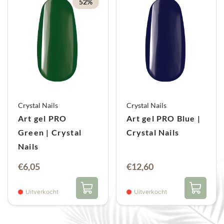
52%
Crystal Nails
Crystal Nails
Art gel PRO
Art gel PRO Blue |
Green | Crystal
Crystal Nails
Nails
Oorspronkelijke
Huidige
€
6,05
€
12,60
prijs
prijs
was:
is:
Uitverkocht
Uitverkocht
€12,60.
€6,05.