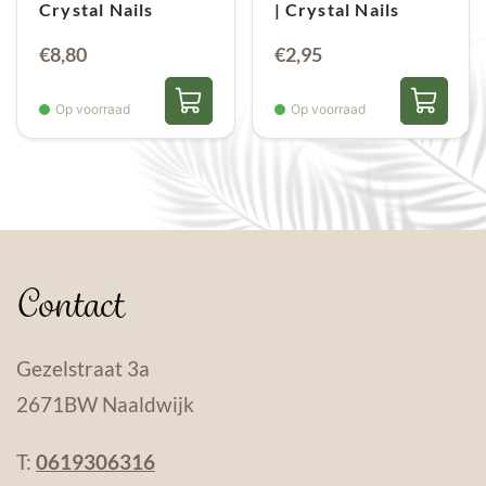
Crystal Nails
| Crystal Nails
€
8,80
€
2,95
Op voorraad
Op voorraad
Contact
Gezelstraat 3a
2671BW Naaldwijk
T:
0619306316