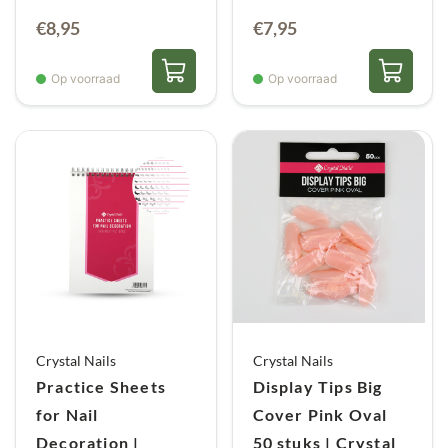
€
8,95
€
7,95
Op voorraad
Op voorraad
Crystal Nails
Crystal Nails
Practice Sheets
Display Tips Big
for Nail
Cover Pink Oval
Decoration |
50 stuks | Crystal