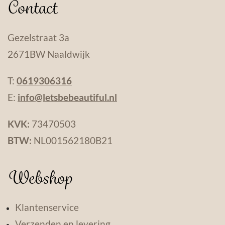
Contact
Gezelstraat 3a
2671BW Naaldwijk
T:
0619306316
E:
info@letsbebeautiful.nl
KVK:
73470503
BTW:
NL001562180B21
Webshop
Klantenservice
Verzenden en levering