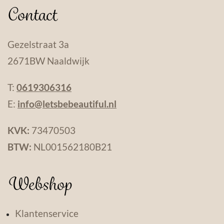
Contact
Gezelstraat 3a
2671BW Naaldwijk
T:
0619306316
E:
info@letsbebeautiful.nl
KVK:
73470503
BTW:
NL001562180B21
Webshop
Klantenservice