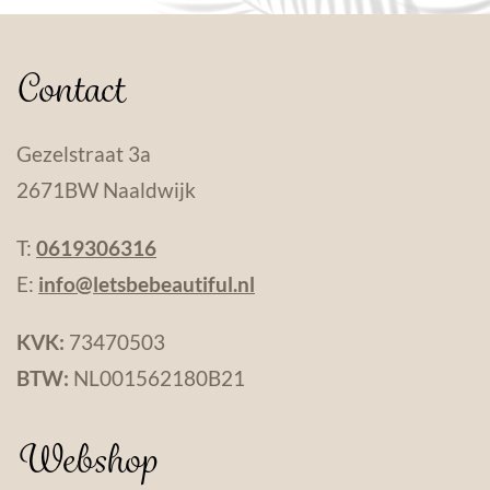
Contact
Gezelstraat 3a
2671BW Naaldwijk
T:
0619306316
E:
info@letsbebeautiful.nl
KVK:
73470503
BTW:
NL001562180B21
Webshop