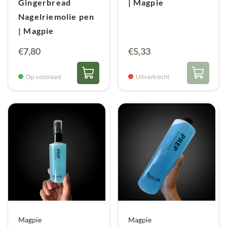
Gingerbread
| Magpie
Nagelriemolie pen
| Magpie
€
7,80
€
5,33
Op voorraad
Uitverkocht
Magpie
Magpie