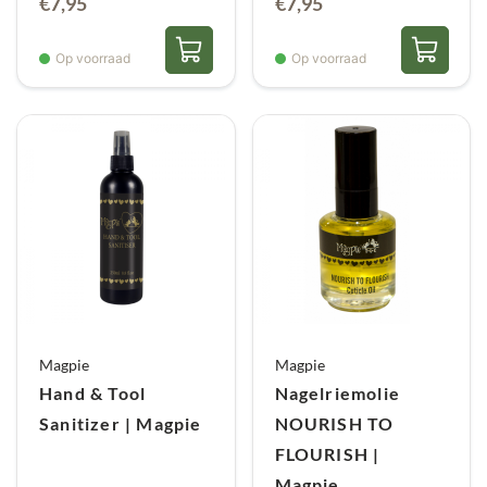
€
7,95
€
7,95
Op voorraad
Op voorraad
Magpie
Magpie
Hand & Tool
Nagelriemolie
Sanitizer | Magpie
NOURISH TO
FLOURISH |
Magpie