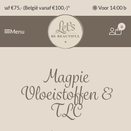
*
Voor 14:00 besteld, morgen in huis*
0
Menu
Magpie
Vloeistoffen &
TLC