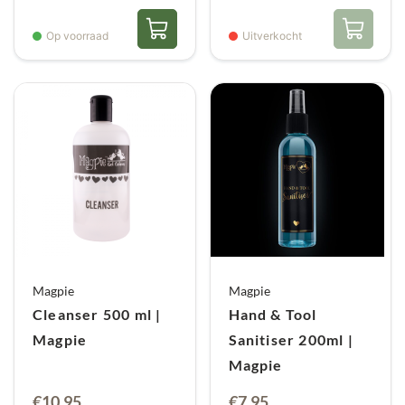
Op voorraad
Uitverkocht
Magpie
Magpie
Cleanser 500 ml |
Hand & Tool
Magpie
Sanitiser 200ml |
Magpie
€
10,95
€
7,95