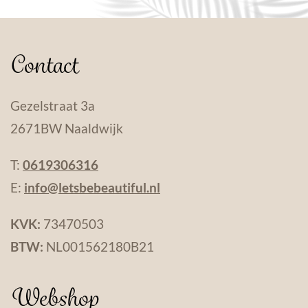
Contact
Gezelstraat 3a
2671BW Naaldwijk
T:
0619306316
E:
info@letsbebeautiful.nl
KVK:
73470503
BTW:
NL001562180B21
Webshop