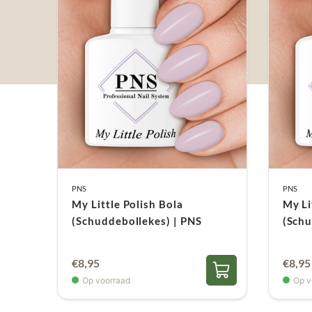
PNS
PNS
My Little Polish Bola
My Li
(Schuddebollekes) | PNS
(Schu
€
8,95
€
8,95
Op voorraad
Op v