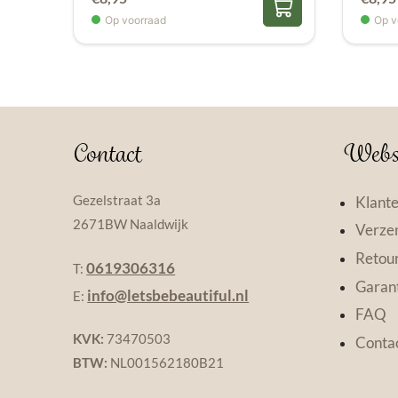
Op voorraad
Op v
Contact
Webs
Gezelstraat 3a
Klante
2671BW Naaldwijk
Verzen
Retou
0619306316
T:
Garant
info@letsbebeautiful.nl
E:
FAQ
KVK:
73470503
Conta
BTW:
NL001562180B21