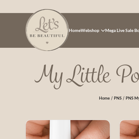
Home
Webshop
Mega Live Sale B
My Little Po
/
/
Home
PNS
PNS My 