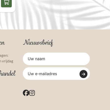
en
Nieuwsbrief
agen:
 vrijdag
handel