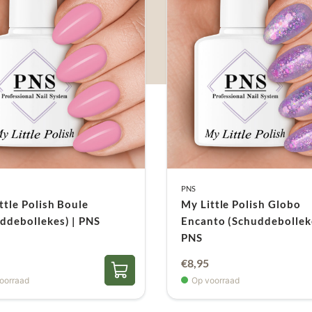
PNS
ttle Polish Boule
My Little Polish Globo
ddebollekes) | PNS
Encanto (Schuddebolleke
PNS
€
8,95
oorraad
Op voorraad