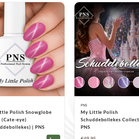
PNS
ttle Polish Snowglobe
My Little Polish
 (Cate-eye)
Schuddebollekes Collect
ddebollekes) | PNS
PNS
Oorspronkelijke
Huidige
€
49,95