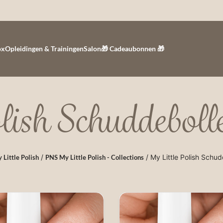
ox
Opleidingen & Trainingen
Salon
🎁 Cadeaubonnen 🎁
lish Schuddebolle
/
/ My Little Polish Schud
Little Polish
PNS My Little Polish - Collections