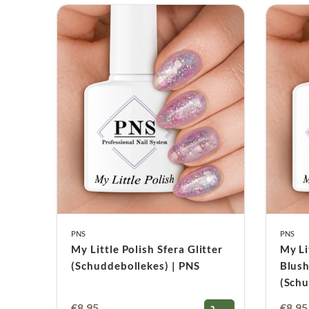
PNS
PNS
My Little Polish Sfera Glitter
My Li
(Schuddebollekes) | PNS
Blush
(Schu
€
8,95
€
8,95