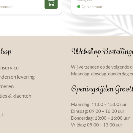
prijs
prijs
oorraad
Op voorraad
was:
is:
€53,70.
€49,95.
hop
Webshop Bestelling
Wij verzenden op de volgende d
nservice
Maandag, dinsdag, donderdag en
den en levering
rneren
Openingstijden Groot
ies & klachten
Maandag: 11:00 – 15:00 uur
Dinsdag: 09:00 – 16:00 uur
ct
Donderdag: 13:00 – 16:00 uur
Vrijdag: 09:00 – 13:00 uur