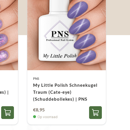
PNS
My Little Polish Schneekugel
s) |
Traum (Cate-eye)
(Schuddebollekes) | PNS
€
8,95
Op voorraad