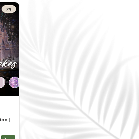
7%
ion |