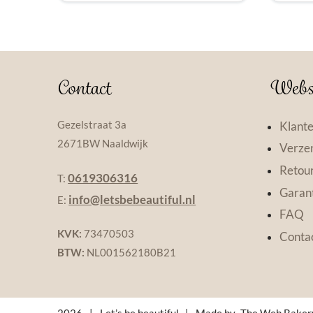
Contact
Webs
Gezelstraat 3a
Klante
2671BW Naaldwijk
Verzen
Retou
0619306316
T:
Garant
info@letsbebeautiful.nl
E:
FAQ
KVK:
73470503
Conta
BTW:
NL001562180B21