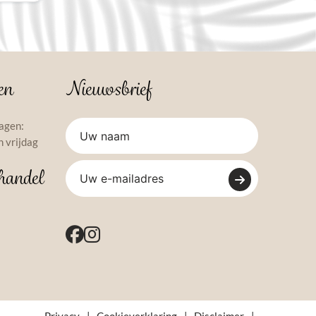
en
Nieuwsbrief
agen:
 vrijdag
handel