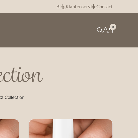
Blog
Klantenservice
Contact
0
ection
kz Collection