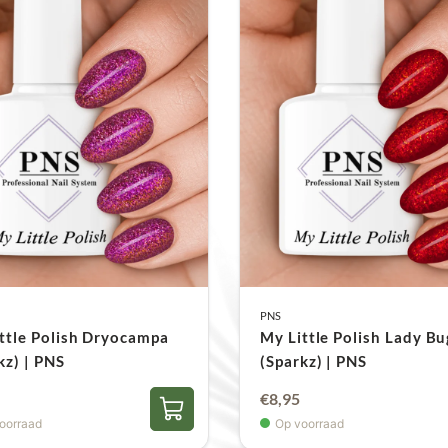
PNS
ttle Polish Dryocampa
My Little Polish Lady Bu
kz) | PNS
(Sparkz) | PNS
€
8,95
oorraad
Op voorraad