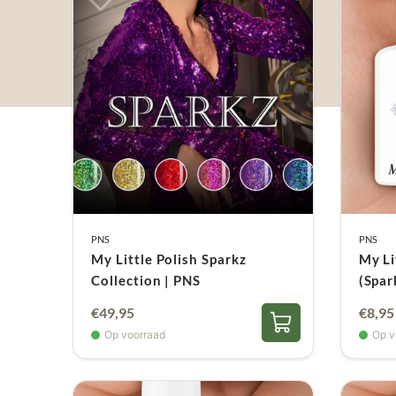
PNS
PNS
My Little Polish Sparkz
My Li
Collection | PNS
(Spar
Oorspronkelijke
Huidige
€
49,95
€
8,95
prijs
prijs
Op voorraad
Op v
was:
is:
€53,70.
€49,95.