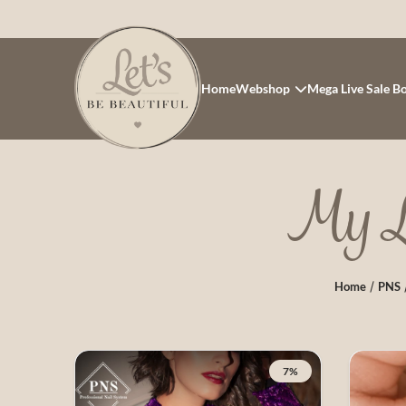
Home
Webshop
Mega Live Sale B
My Li
/
Home
PNS
7%