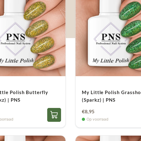
ttle Polish Butterfly
My Little Polish Grassh
kz) | PNS
(Sparkz) | PNS
€
8,95
oorraad
Op voorraad