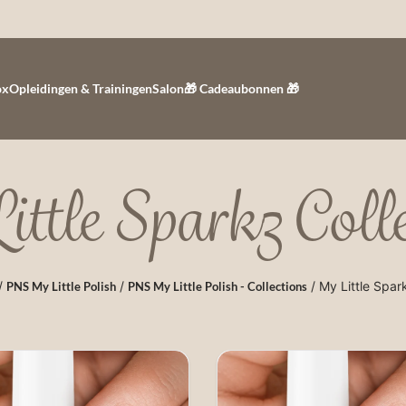
ox
Opleidingen & Trainingen
Salon
🎁 Cadeaubonnen 🎁
ttle Sparkz Coll
/
/
/ My Little Spar
PNS My Little Polish
PNS My Little Polish - Collections