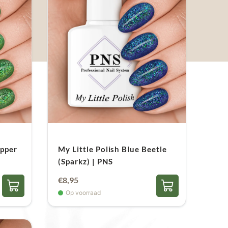
opper
My Little Polish Blue Beetle
(Sparkz) | PNS
€
8,95
Op voorraad