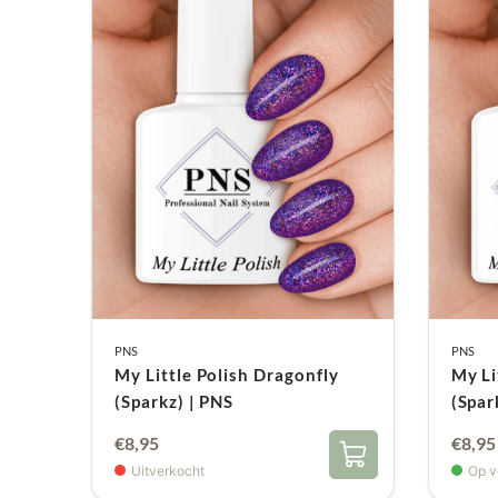
PNS
PNS
My Little Polish Dragonfly
My Li
(Sparkz) | PNS
(Spar
€
8,95
€
8,95
Uitverkocht
Op v