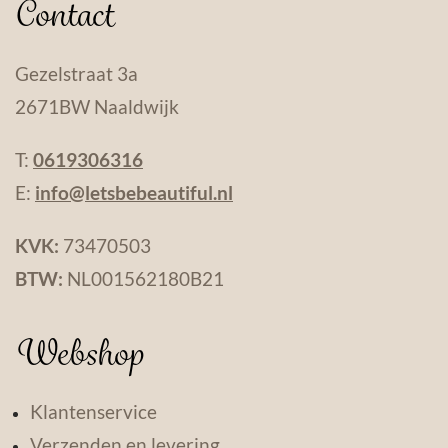
Contact
Gezelstraat 3a
2671BW Naaldwijk
T:
0619306316
E:
info@letsbebeautiful.nl
KVK:
73470503
BTW:
NL001562180B21
Webshop
Klantenservice
Verzenden en levering