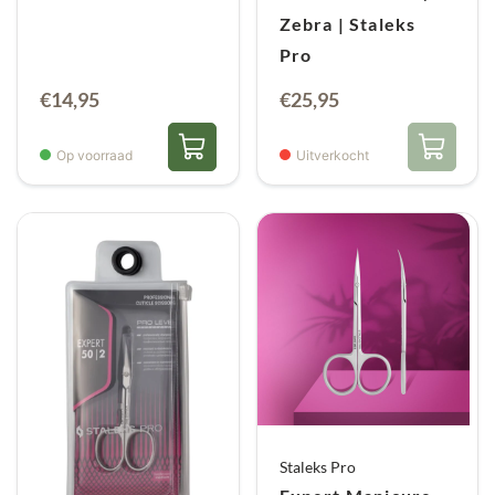
Zebra | Staleks
Pro
€
14,95
€
25,95
Op voorraad
Uitverkocht
Staleks Pro