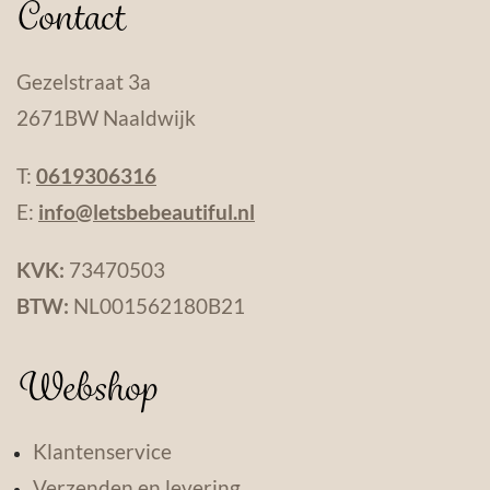
Contact
Gezelstraat 3a
2671BW Naaldwijk
T:
0619306316
E:
info@letsbebeautiful.nl
KVK:
73470503
BTW:
NL001562180B21
Webshop
Klantenservice
Verzenden en levering