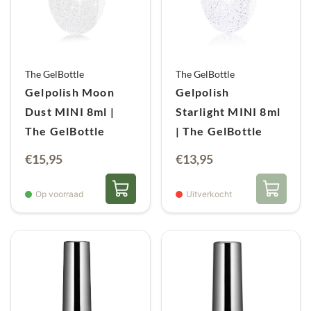
The GelBottle
The GelBottle
Gelpolish Moon
Gelpolish
Dust MINI 8ml |
Starlight MINI 8ml
The GelBottle
| The GelBottle
Oorspronkelijke
Huidige
€
15,95
€
13,95
prijs
prijs
was:
is:
Op voorraad
Uitverkocht
€15,95.
€13,95.