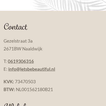
Contact
Gezelstraat 3a
2671BW Naaldwijk
T:
0619306316
E:
info@letsbebeautiful.nl
KVK:
73470503
BTW:
NL001562180B21