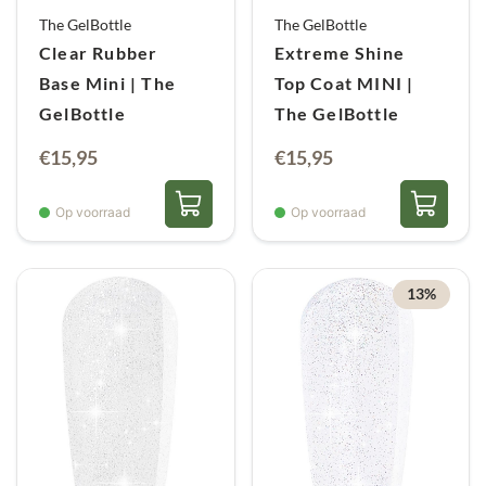
The GelBottle
The GelBottle
Clear Rubber
Extreme Shine
Base Mini | The
Top Coat MINI |
GelBottle
The GelBottle
€
15,95
€
15,95
Op voorraad
Op voorraad
13%