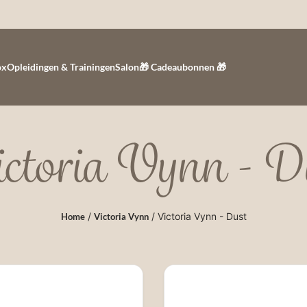
ox
Opleidingen & Trainingen
Salon
🎁 Cadeaubonnen 🎁
ctoria Vynn - D
/
/ Victoria Vynn - Dust
Home
Victoria Vynn