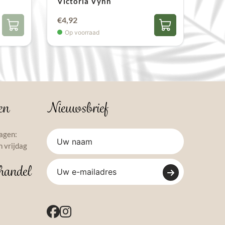
Victoria Vynn
€
4,92
Op voorraad
en
Nieuwsbrief
agen:
 vrijdag
handel