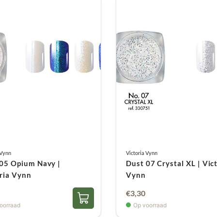
 Vynn
Victoria Vynn
05 Opium Navy |
Dust 07 Crystal XL | Vic
ria Vynn
Vynn
€
3,30
oorraad
Op voorraad