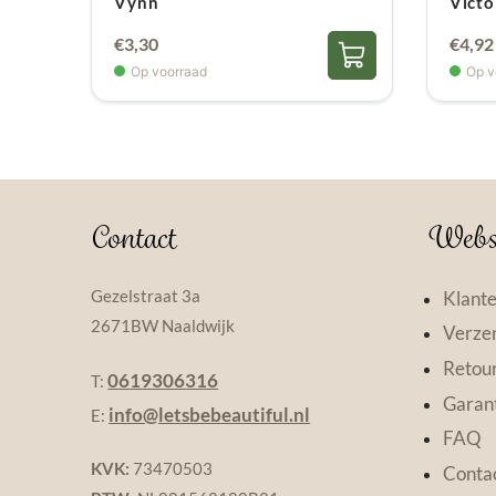
Vynn
Victo
€
3,30
€
4,92
Op voorraad
Op v
Contact
Webs
Gezelstraat 3a
Klante
2671BW Naaldwijk
Verzen
Retou
0619306316
T:
Garant
info@letsbebeautiful.nl
E:
FAQ
KVK:
73470503
Conta