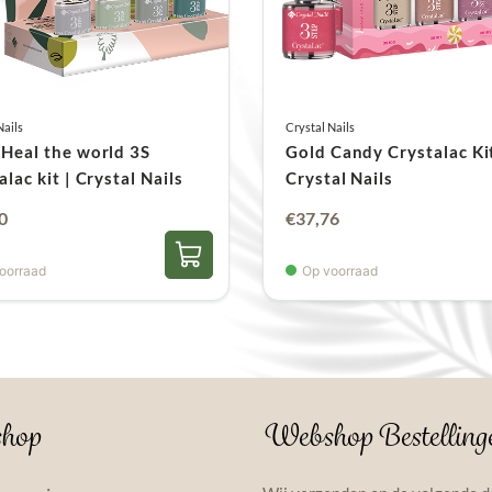
Nails
Crystal Nails
Heal the world 3S
Gold Candy Crystalac Kit
alac kit | Crystal Nails
Crystal Nails
Oorspronkelijke
Huidige
0
€
37,76
prijs
prijs
oorraad
Op voorraad
was:
is:
€47,20.
€37,76.
hop
Webshop Bestelling