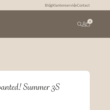
Blog
Klantenservice
Contact
0
anted! Summer 3S