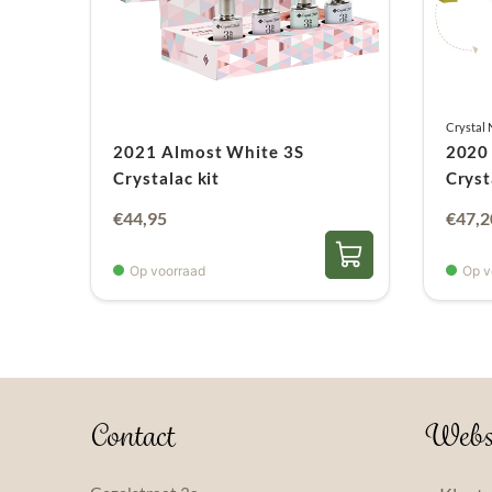
Crystal 
2021 Almost White 3S
2020 
Crystalac kit
Cryst
€
44,95
€
47,2
Op voorraad
Op v
Contact
Webs