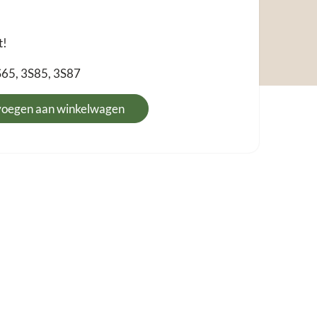
t!
3S65, 3S85, 3S87
voegen aan winkelwagen