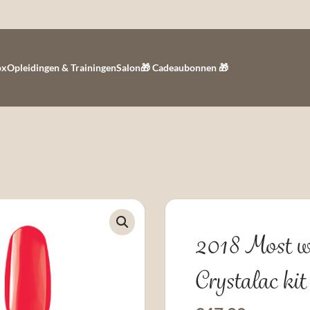
ox
Opleidingen & Trainingen
Salon
🎁 Cadeaubonnen 🎁
2018 Most w
Crystalac kit