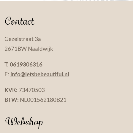
Contact
Gezelstraat 3a
2671BW Naaldwijk
T:
0619306316
E:
info@letsbebeautiful.nl
KVK:
73470503
BTW:
NL001562180B21
Webshop