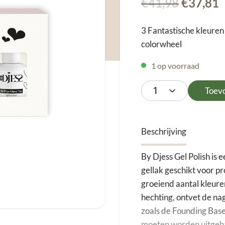
Oorspro
H
€
41,98
€
37,81
prijs
p
was:
i
3 Fantastische kleuren 
€41,98.
€
colorwheel
1 op voorraad
Toev
Beschrijving
By Djess Gel Polish is
gellak geschikt voor p
groeiend aantal kleure
hechting, ontvet de n
zoals de Founding Bas
moeten worden uitgeh