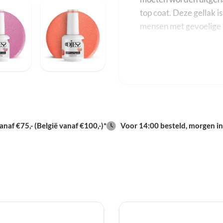
top coat. Deze gellak i
mensen met gevoelige 
HEMA-vrij
TPO-vrij
Verkrijgbaar in 8
naf €75,- (België vanaf €100,-)*
Voor 14:00 besteld, morgen in