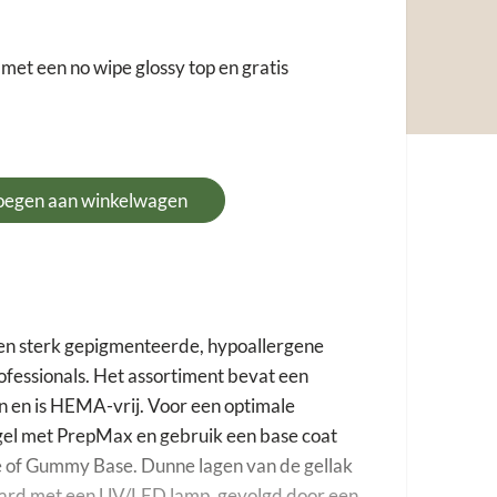
nkelijke
uidige
rijs
s:
met een no wipe glossy top en gratis
37,81.
oegen aan winkelwagen
 een sterk gepigmenteerde, hypoallergene
rofessionals. Het assortiment bevat een
n en is HEMA-vrij. Voor een optimale
agel met PrepMax en gebruik een base coat
e of Gummy Base. Dunne lagen van de gellak
ard met een UV/LED lamp, gevolgd door een