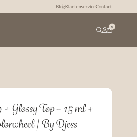
Blog
Klantenservice
Contact
0
+ Glossy Top – 15 ml +
rwheel | By Djess