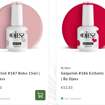
By Djess
lish #187 Boho 15ml |
Gelpolish #186 Esthetic
ess
| By Djess
3
€
11,53
oorraad
Op voorraad