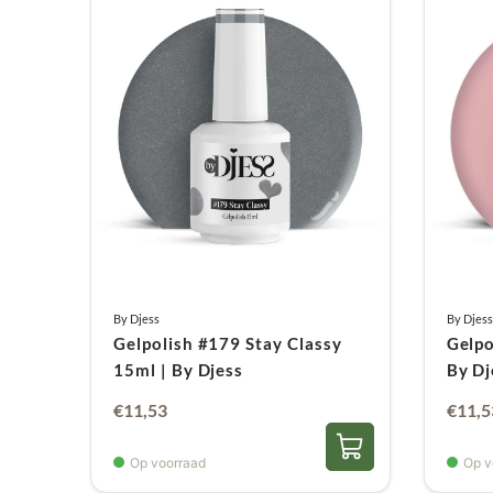
By Djess
By Djess
Gelpolish #179 Stay Classy
Gelpo
15ml | By Djess
By Dj
€
11,53
€
11,5
Op voorraad
Op v