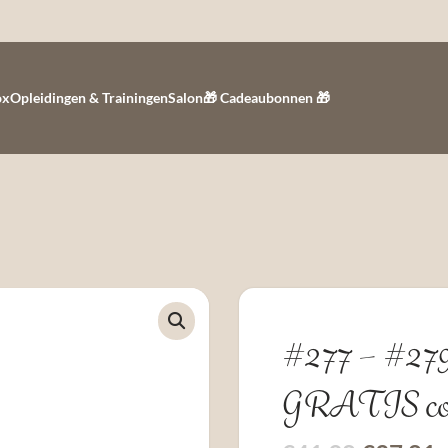
ox
Opleidingen & Trainingen
Salon
🎁 Cadeaubonnen 🎁
#277 – #279 
GRATIS colo