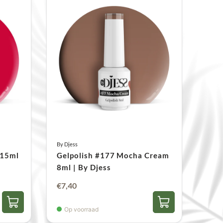
By Djess
 15ml
Gelpolish #177 Mocha Cream
8ml | By Djess
€
7,40
Op voorraad