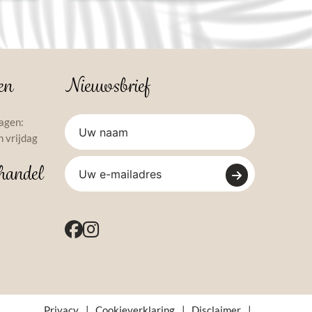
en
Nieuwsbrief
agen:
 vrijdag
handel
Privacy
|
Cookieverklaring
|
Disclaimer
|