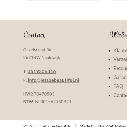
Contact
Webs
Gezelstraat 3a
Klante
2671BW Naaldwijk
Verzen
Retou
0619306316
T:
Garant
info@letsbebeautiful.nl
E:
FAQ
KVK:
73470503
Conta
BTW:
NL001562180B21
2026
|
Let’s be beautiful
|
Made by
The Web Baker