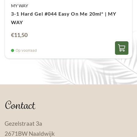
MY WAY
3-1 Hard Gel #044 Easy On Me 20ml* | MY
WAY
Oorspronkelijke
Huidige
€
11,50
prijs
prijs
was:
is:
Op voorraad
€22,95.
€11,50.
Contact
Gezelstraat 3a
2671BW Naaldwijk