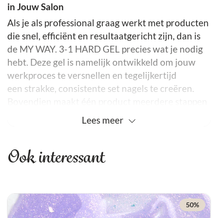
in Jouw Salon
Als je als professional graag werkt met producten
die snel, efficiënt en resultaatgericht zijn, dan is
de MY WAY. 3-1 HARD GEL precies wat je nodig
hebt. Deze gel is namelijk ontwikkeld om jouw
werkproces te versnellen en tegelijkertijd
een strakke, consistente set nagels te creëren.
Bovendien maakt één product meerdere stappen
én verschillende potjes overbodig. Kortom, je
Lees
meer
werkplek wordt direct overzichtelijker en je
bespaart zowel tijd als ruimte in je salon.
Ook interessant
Waarom Deze Hard Gel Zo’n Gamechanger Is
Allereerst
heeft de 3-1 HARD GEL een medium
viscositeit, waardoor ’ie soepel werkt maar toch
voldoende structuur biedt. Het product is
50%
bovendien zelfegaliserend, wat betekent dat je —