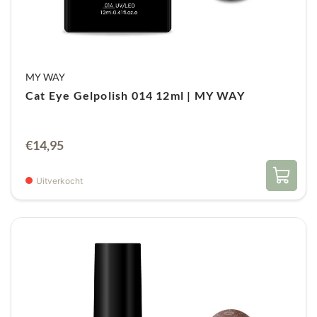
Niet afweekbaar
Bewaren: 0–25°C
MY WAY
Verkrijgbaar in diverse tinten, 20 ml
Cat Eye Gelpolish 014 12ml | MY WAY
verpakking (€1,15 per ml)
Hierdoor vervang je meerdere producten,
wat de investering meer dan waard maakt.
€
14,95
Compacte Gebruiksaanwijzing
Uitverkocht
Voorbereiding: nagel opruwen, manicure
uitvoeren en nagelplaat cleansen.
Aanbrengen: MY WAY.
Primer
(20 sec lucht
drogend), Basecoat (60 sec lamp) en 3-1 HARD
GEL.
Afwerking: cleanse, shape, C-curve/vrije rand
frezen en eventueel gelpolish of MY WAY. Top