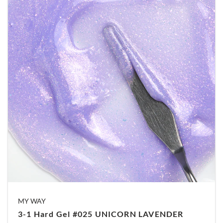
mits je de juiste applicatietechniek gebruikt —
nauwelijks hoeft na te vijlen. Hierdoor bespaar je
niet alleen tijd, maar blijft de natuurlijke nagel
ook zo intact mogelijk. Dit maakt de gel ideaal
voor zowel beginnende als ervaren nagelstylisten
die graag een strak resultaat willen neerzetten.
Daarnaast is deze gel voor allerlei technieken
inzetbaar. Zo kun je ermee werken op natuurlijke
nagels, upperforms én sjablonen. Met andere
woorden: één product waarmee je vrijwel elke
set kunt bouwen. Bij extreem broze nagels is een
rubber base verstandiger, maar in alle andere
gevallen biedt de 3-1 HARD GEL de perfecte
balans tussen flexibiliteit en
MY WAY
stevigheid.
Bovendien
zorgt het gebruik van één
3-1 Hard Gel #025 UNICORN LAVENDER
product voor minder rommel en een