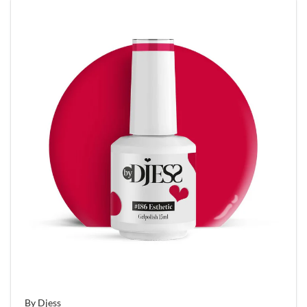
Formaten en Keuzevrijheid
By Djess Gel Polish is verkrijgbaar in
8 ml en
15
ml
, zodat er altijd een passende optie is – of je nu
een enthousiast thuisklant bent of een
professional die dagelijks veel kleuren gebruikt.
Conclusie
Met By Djess Gel Polish kies je voor een veilige,
hypoallergene en kwalitatieve gellak. Dankzij de
sterke pigmentatie, het uitgebreide kleuraanbod
en de huidvriendelijke formule is dit hét product
voor iedereen die mooie nagels wil zonder
concessies te doen aan gezondheid en comfort.
By Djess