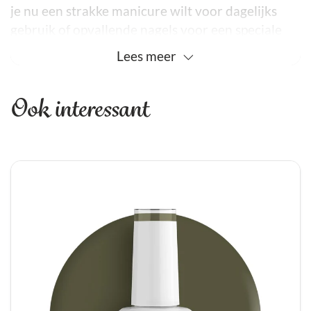
je nu een strakke manicure wilt voor dagelijks
gebruik of opvallende nagels voor een speciale
gelegenheid, met By Djess kies je voor een
Lees
meer
betrouwbaar en veilig product.
Hypoallergeen en Vrij van Schadelijke Stoffen
Ook interessant
Steeds meer mensen krijgen last van allergische
reacties bij het gebruik van gellak. Daarom is By
Djess speciaal ontwikkeld met oog voor gevoelige
huidtypes. De formule is volledig
HEMA-vrij, DI-
HEMA-vrij én TPO-vrij
, waardoor het risico op
irritaties of allergieën aanzienlijk wordt
verminderd. Dit maakt de lak hypoallergeen en
dus geschikt voor iedereen die eerder problemen
heeft ervaren met traditionele gellakken.
Professionele Resultaten, Ook Thuis