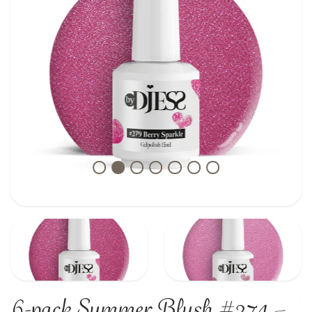
6-pack Summer Blush #274 –