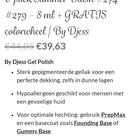
#279 – 8 ml + GRATIS
colorwheel | By Djess
Oorspronkelijke
Huidige
€
44,05
€
39,63
prijs
prijs
was:
is:
By Djess Gel Polish
€44,05.
€39,63.
Sterk gepigmenteerde gellak voor een
perfecte dekking, zelfs in dunne lagen
Hypoallergeen geschikt voor mensen met
een gevoelige huid
Voor optimale hechting: gebruik
PrepMax
en een basecoat zoals
Founding Base
of
Gummy Base