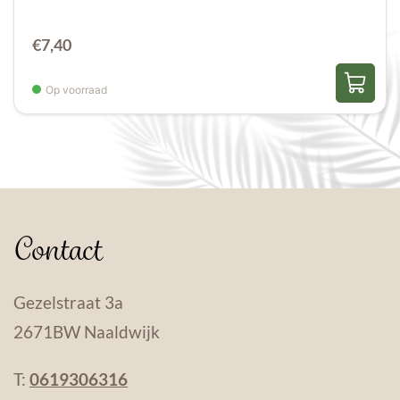
€
7,40
Op voorraad
Contact
Gezelstraat 3a
2671BW Naaldwijk
T:
0619306316