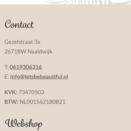
Contact
Gezelstraat 3a
2671BW Naaldwijk
T:
0619306316
E:
info@letsbebeautiful.nl
KVK:
73470503
BTW:
NL001562180B21
Webshop