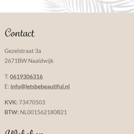
Contact
Gezelstraat 3a
2671BW Naaldwijk
T:
0619306316
E:
info@letsbebeautiful.nl
KVK:
73470503
BTW:
NL001562180B21