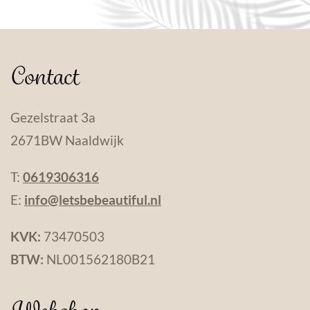
Contact
Gezelstraat 3a
2671BW Naaldwijk
T:
0619306316
E:
info@letsbebeautiful.nl
KVK:
73470503
BTW:
NL001562180B21