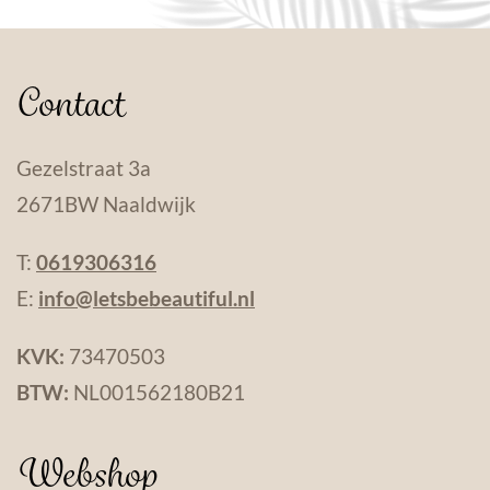
Contact
Gezelstraat 3a
2671BW Naaldwijk
T:
0619306316
E:
info@letsbebeautiful.nl
KVK:
73470503
BTW:
NL001562180B21
Webshop