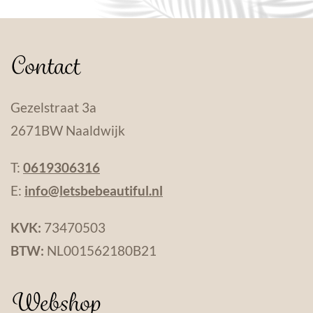
Contact
Gezelstraat 3a
2671BW Naaldwijk
T:
0619306316
E:
info@letsbebeautiful.nl
KVK:
73470503
BTW:
NL001562180B21
Webshop