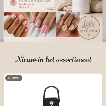
Nieuw
Biab™
Topcoat
Nieuw in het assortiment
NIEUW!