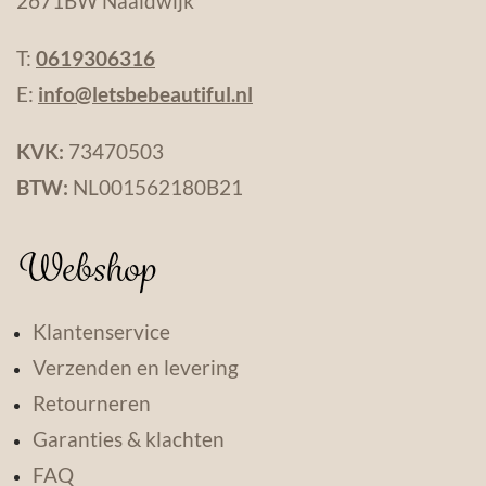
2671BW Naaldwijk
T:
0619306316
E:
info@letsbebeautiful.nl
KVK:
73470503
BTW:
NL001562180B21
Webshop
Klantenservice
Verzenden en levering
Retourneren
Garanties & klachten
FAQ