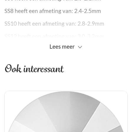
SS8 heeft een afmeting van: 2.4-2.5mm
SS10 heeft een afmeting van: 2.8-2.9mm
SS12 heeft een afmeting van: 3.0-3.2mm
Lees
meer
SS16 ss16 heeft een afmeting van: 3.8-4.0mm
Ook interessant