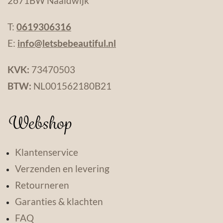
2671BW Naaldwijk
T:
0619306316
E:
info@letsbebeautiful.nl
KVK:
73470503
BTW:
NL001562180B21
Webshop
Klantenservice
Verzenden en levering
Retourneren
Garanties & klachten
FAQ