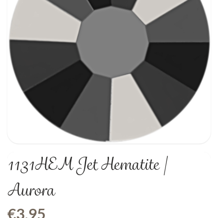
1131HEM Jet Hematite |
Aurora
€
3,95