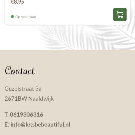
€
8,95
Op voorraad
Contact
Gezelstraat 3a
2671BW Naaldwijk
T:
0619306316
E:
info@letsbebeautiful.nl