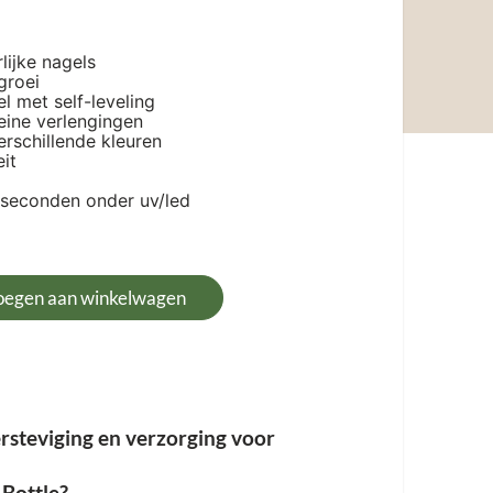
lijke nagels
groei
l met self-leveling
eine verlengingen
erschillende kleuren
it
 seconden onder uv/led
oegen aan winkelwagen
ersteviging en verzorging voor