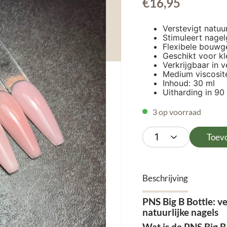
€
16,95
Verstevigt natuur
Stimuleert nagel
Flexibele bouwge
Geschikt voor kl
Verkrijgbaar in v
Medium viscosite
Inhoud: 30 ml
Uitharding in 90
3 op voorraad
Toev
Beschrijving
PNS Big B Bottle: v
natuurlijke nagels