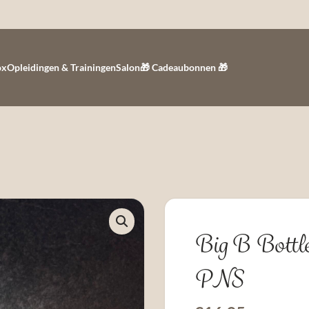
ox
Opleidingen & Trainingen
Salon
🎁 Cadeaubonnen 🎁
Big B Bottl
PNS