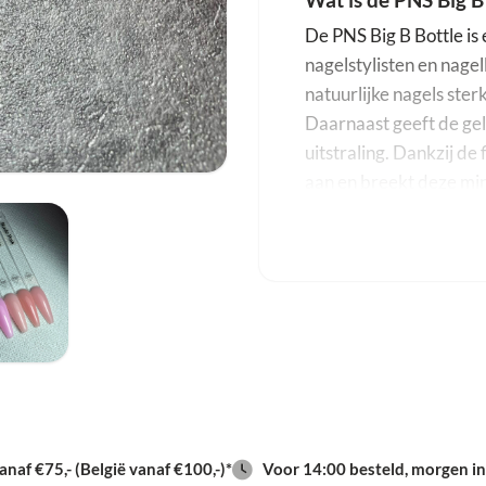
Wat is de PNS Big B
De
PNS
Big B Bottle is
nagelstylisten en nage
natuurlijke nagels ster
Daarnaast geeft de gel
uitstraling. Dankzij de 
aan en breekt deze min
De bouwgel heeft een m
leveling. Hierdoor verd
nagelplaat. Dat zorgt n
maakt het aanbrengen 
gebruiker met deze gel
nagel creëren. Daardoo
soorten nagelbehandel
Verder biedt de Big B 
naf €75,- (België vanaf €100,-)*
Voor 14:00 besteld, morgen in
iedereen een stijl kieze