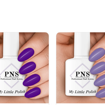
bevat 30 ml gel en gaa
draagt bij aan een nau
namelijk voor meer con
Ingrediënten en ei
De formule van de Big 
zorgen voor stevigheid 
Hydroxypropyl Methacr
een duurzame hechting.
de gel stabiel te houde
Ook bevat de gel stoff
onder een uv- of ledl
Ketone en BIS-Trimeth
gel volledig uit in on
behandeling sneller en 
Werkwijze van de B