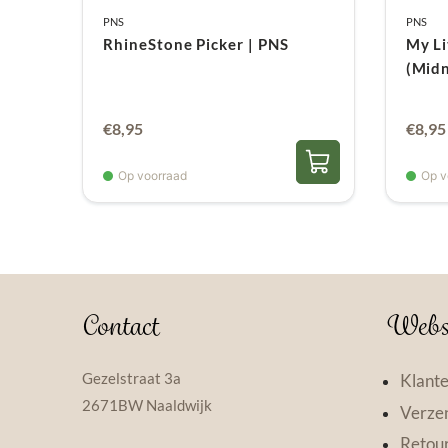
PNS
PNS
RhineStone Picker | PNS
My Li
(Midn
€
8,95
€
8,95
Op voorraad
Op v
Contact
Webs
Gezelstraat 3a
Klante
2671BW Naaldwijk
Verzen
Retou