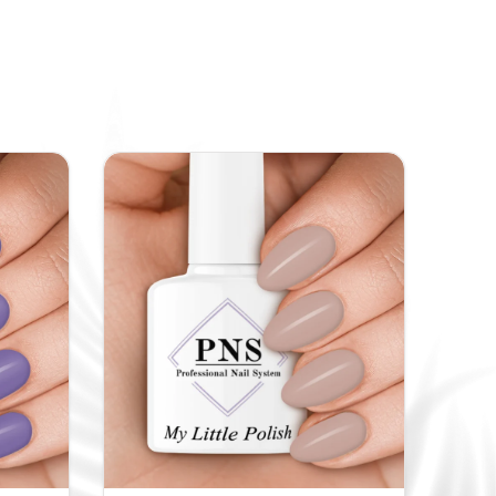
t daarom lang mee. Ook het borsteltje
wkeurige applicatie. De ronde haren zorgen
trole tijdens het aanbrengen.
genschappen
B Bottle bevat kwalitatieve ingrediënten die
en flexibiliteit. Polyurethane-57 en
ylate versterken de nagel en zorgen voor
 Daarnaast helpt Silica om de structuur van
n.
en die zorgen voor een snelle uitharding
amp. Dankzij Hydroxycyclohexyl Phenyl
ylbenzoyl Phenylphosphine Oxide hardt de
geveer 90 seconden. Hierdoor verloopt de
efficiënter.
ig B Bottle