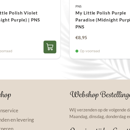
PNS
Een goede voorbereidin
ttle Polish Violet
My Little Polish Purple
langdurig resultaat. D
ight Purple) | PNS
Paradise (Midnight Purpl
manicure. Daarna ontv
PNS
prep. Vervolgens bren
€
8,95
product droogt vanzelf
oorraad
Op voorraad
Na deze stap volgt een
deze laag uitharden in
nagel op met de Big B B
verwijdert men de plak
gevijld worden.
hop
Webshop Bestelling
Tot slot brengt de geb
bescherming en glans. 
Wij verzenden op de volgende d
nservice
Gelpolish Color aanbr
Maandag, dinsdag, donderdag en
den en levering
Waarom kiezen voor
rneren