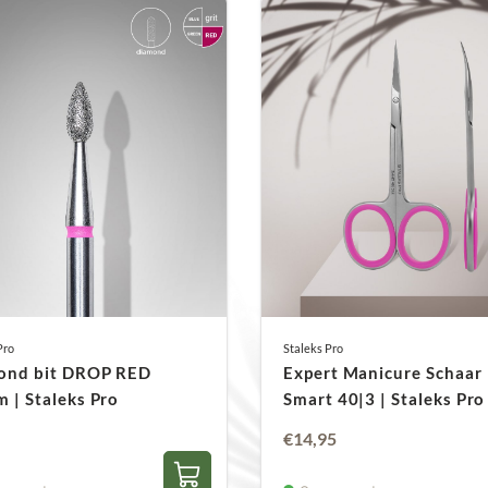
langdurige scherpte en 
bieden een grote veelz
je het juiste gereedsch
Pro
Staleks Pro
ond bit DROP RED
Expert Manicure Schaar
 | Staleks Pro
Smart 40|3 | Staleks Pro
€
14,95