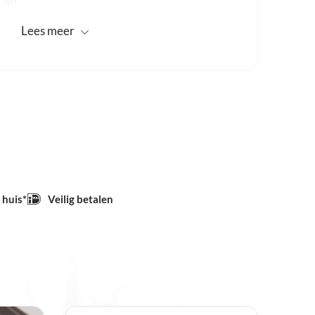
m
og / Corn
Lees
meer
svertanding
shandig
toeren of meer
eel gebruik. Voor correct gebruik van de
 technieken adviseer ik sterk eerst een e-
gen.
schacht dikte 2,35 mm en passen op de
 huis*
Veilig betalen
iteits instrumenten voor zowel professioneel
nagel instrumenten van Staleks zijn van
teitsstaal en zijn zeer corrosie bestendig. Elk
atig geslepen en gepolijst, dit garandeert