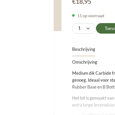
€
18,95
11 op voorraad
Toev
Beschrijving
Omschrijving
Medium dik Carbide fre
genoeg. Ideaal voor st
Rubber Base en B Bottl
Het bit is gemaakt van 
extra lange levensduur
Grofheid: Zacht/