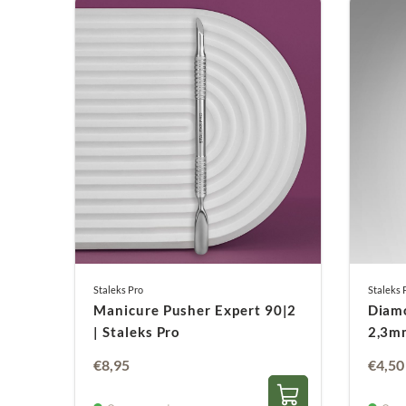
Staleks Pro
Staleks 
Manicure Pusher Expert 90|2
Diam
| Staleks Pro
2,3mm
€
8,95
€
4,50