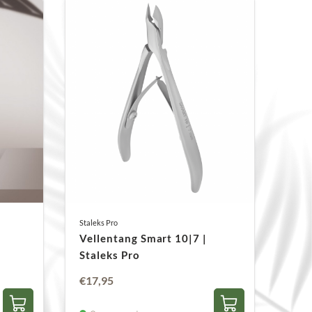
uitzonderlijke snijkwaliteit. De producten
ijdigheid in vorm, type en grootte zodat
ap hebt voor elk soort werk.
Staleks Pro
Vellentang Smart 10|7 |
Staleks Pro
€
17,95