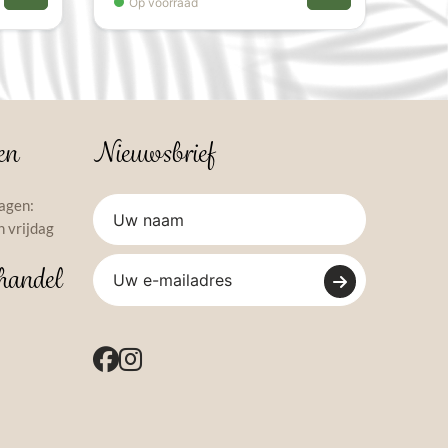
Op voorraad
en
Nieuwsbrief
agen:
 vrijdag
handel