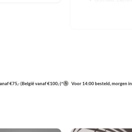
Grootte: Mediu
Punt & Vorm: Bo
Vertanding: Krui
Motoriek: Recht
Toeren: 25.000 
Gemaakt in Oekraïne
Alleen voor profession
freesbitjes en de juiste
manicure cursus te vol
Alle freesbits hebben 
meeste nagelfrezen.
naf €75,- (België vanaf €100,-)*
Voor 14:00 besteld, morgen in
Staleks Pro biedt kwal
als thuisgebruik. Alle 
medisch roestvrij kwali
instrument wordt handm