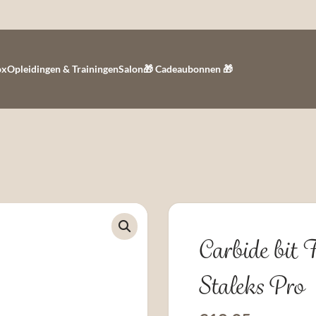
ox
Opleidingen & Trainingen
Salon
🎁 Cadeaubonnen 🎁
Carbide b
Staleks Pro