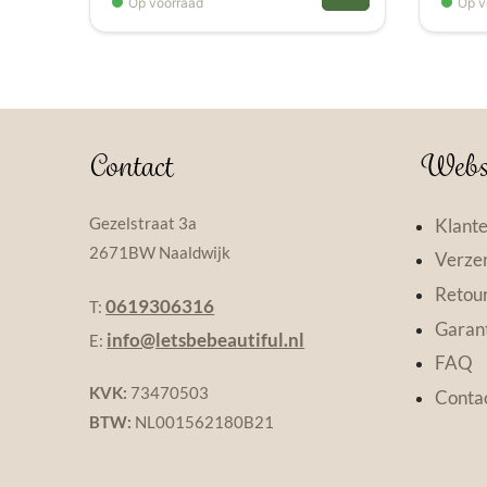
Op voorraad
Op v
Contact
Webs
Gezelstraat 3a
Klante
2671BW Naaldwijk
Verzen
Retou
0619306316
T:
Garant
info@letsbebeautiful.nl
E:
FAQ
KVK:
73470503
Conta
BTW:
NL001562180B21