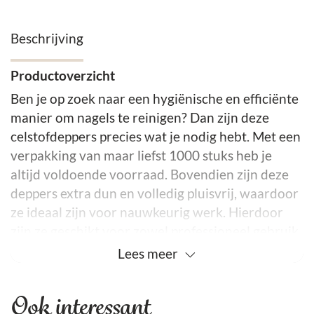
Beschrijving
Productoverzicht
Ben je op zoek naar een hygiënische en efficiënte
manier om nagels te reinigen? Dan zijn deze
celstofdeppers precies wat je nodig hebt. Met een
verpakking van maar liefst 1000 stuks heb je
altijd voldoende voorraad. Bovendien zijn deze
deppers extra dun en volledig pluisvrij, waardoor
ze ideaal zijn voor nauwkeurig werk. Hierdoor
zijn ze geschikt voor zowel professioneel gebruik
in salons als voor thuisgebruik.
Lees
meer
Belangrijkste kenmerken
Ook interessant
Allereerst onderscheiden deze celstofdeppers