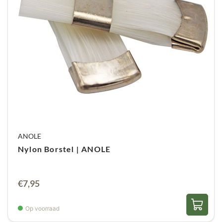
bewaren. Ten eerste kun je ze het beste in een
afgesloten bewaarbakje houden, zodat er geen
stof of vuil bij komt. Daarnaast is het aan te raden
om elke depper slechts één keer te gebruiken
voor optimale hygiëne. Tot slot is het verstandig
om het bakje op een droge en schone plek te
bewaren, uit de buurt van direct zonlicht en
vocht.
Conclusie
Samenvattend zijn deze celstofdeppers een
ANOLE
onmisbaar hulpmiddel voor iedere
Nylon Borstel | ANOLE
nagelverzorging. Dankzij hun pluisvrije structuur,
hoge absorptievermogen en veelzijdigheid
€
7,95
zorgen ze keer op keer voor een professioneel
resultaat.
Op voorraad