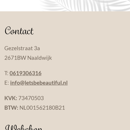
Contact
Gezelstraat 3a
2671BW Naaldwijk
T:
0619306316
E:
info@letsbebeautiful.nl
KVK:
73470503
BTW:
NL001562180B21
Webshop