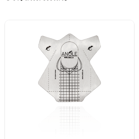
zich door hun uitstekende absorptievermogen.
Hierdoor nemen ze vloeistoffen, zoals alcohol of
nagelreiniger, snel en effectief op. Daarnaast
laten ze geen pluisjes achter, wat essentieel is
voor een strak en professioneel resultaat. Verder
zorgt het dunne materiaal ervoor dat je
gemakkelijk bij moeilijk bereikbare plekken komt,
zoals de nagelriemen.
Toepassingen
Deze celstofdeppers zijn veelzijdig in gebruik.
Enerzijds kun je ze gebruiken voor het reinigen
van de nagelriemen en nagelplaat. Anderzijds zijn
ze ook perfect voor het schoonmaken van
penselen en het verwijderen van overtollige
producten. Daarnaast zijn ze uitermate geschikt
voor het verwijderen van de plaklaag na het