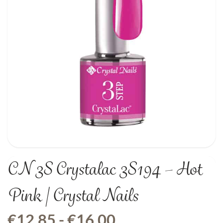
CN 3S Crystalac 3S194 – Hot
Pink | Crystal Nails
Prijsklasse:
€
12,85
-
€
16,00