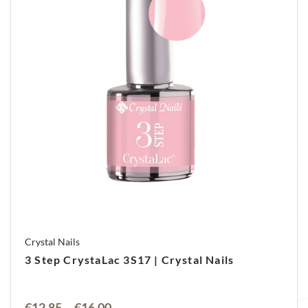
Crystal Nails
3 Step CrystaLac 3S17 | Crystal Nails
Prijsklasse:
€
12,85
-
€
16,00