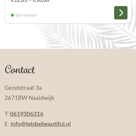
€12,85
tot
Op voorraad
€16,00
Contact
Gezelstraat 3a
2671BW Naaldwijk
T:
0619306316
E:
info@letsbebeautiful.nl