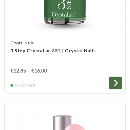
Crystal Nails
3 Step CrystaLac 3S2 | Crystal Nails
Prijsklasse:
€
12,85
-
€
16,00
€12,85
tot
Op voorraad
€16,00