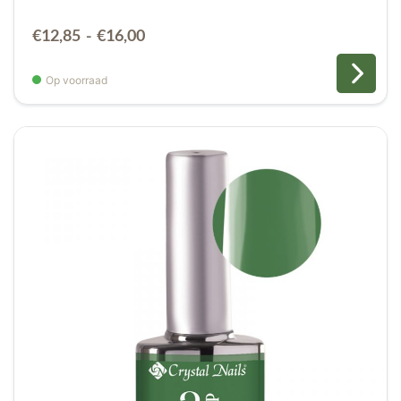
Prijsklasse:
€
12,85
-
€
16,00
€12,85
tot
Op voorraad
€16,00