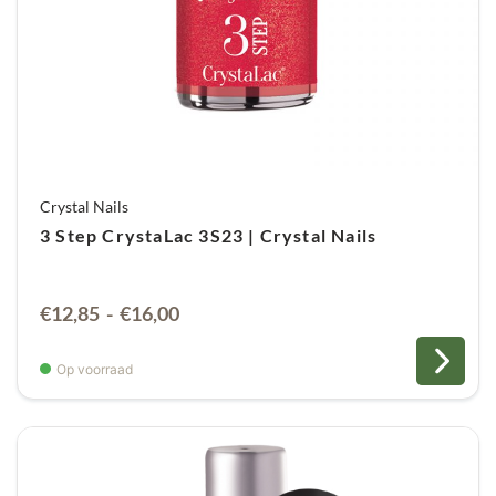
Crystal Nails
3 Step CrystaLac 3S23 | Crystal Nails
Prijsklasse:
€
12,85
-
€
16,00
€12,85
tot
Op voorraad
€16,00