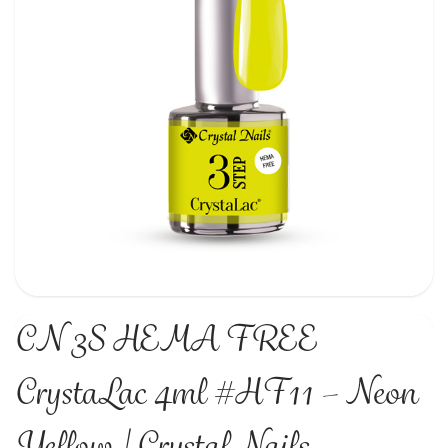
CN 3S HEMA FREE
CrystaLac 4ml #HF11 – Neon
Yellow | Crystal Nails