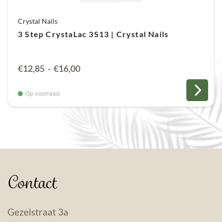
Crystal Nails
3 Step CrystaLac 3S13 | Crystal Nails
Prijsklasse:
€
12,85
-
€
16,00
€12,85
tot
Op voorraad
€16,00
Contact
Gezelstraat 3a