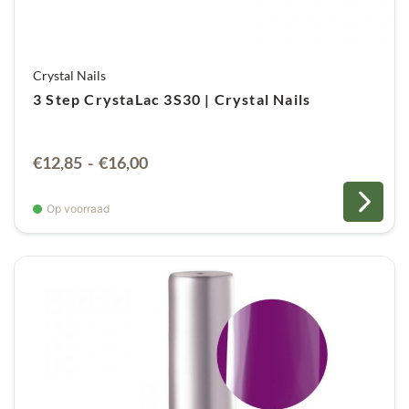
Crystal Nails
3 Step CrystaLac 3S30 | Crystal Nails
Prijsklasse:
€
12,85
-
€
16,00
€12,85
tot
Op voorraad
€16,00