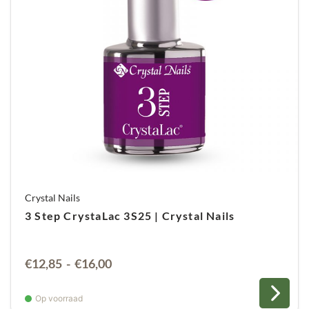
Crystal Nails
3 Step CrystaLac 3S25 | Crystal Nails
Prijsklasse:
€
12,85
-
€
16,00
€12,85
tot
Op voorraad