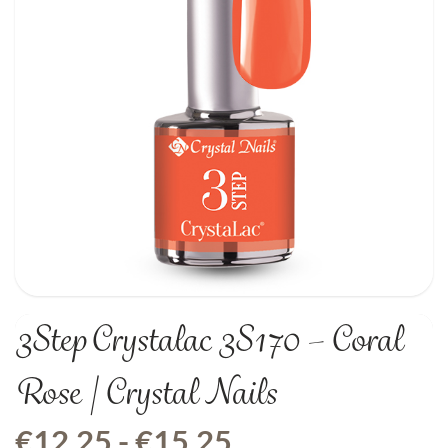
3Step Crystalac 3S170 – Coral
Rose | Crystal Nails
Prijsklasse:
€
12,25
-
€
15,25