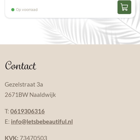
Op voorraad
Contact
Gezelstraat 3a
2671BW Naaldwijk
T:
0619306316
E:
info@letsbebeautiful.nl
KVK:
73470503