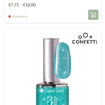
Prijsklasse:
€
7,71
-
€
16,00
€7,71
tot
Uitverkocht
€16,00