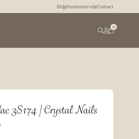
Blog
Klantenservice
Contact
0
lac 3S174 | Crystal Nails
Prijsklasse:
0
€12,85