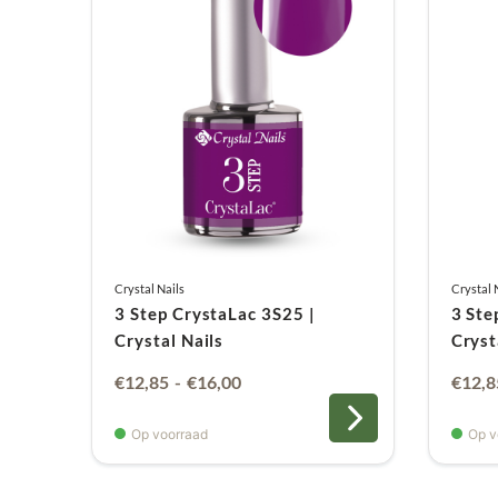
Crystal Nails
Crystal 
3 Step CrystaLac 3S25 |
3 Ste
Crystal Nails
Cryst
Prijsklasse:
€
12,85
-
€
16,00
€
12,8
€12,85
Op voorraad
Op v
tot
€16,00