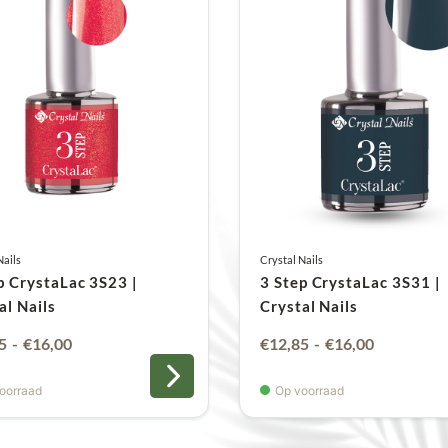
Nails
Crystal Nails
p CrystaLac 3S23 |
3 Step CrystaLac 3S31 |
al Nails
Crystal Nails
Prijsklasse:
Prijsklasse
5
-
€
16,00
€
12,85
-
€
16,00
€12,85
€12,85
oorraad
Op voorraad
tot
tot
€16,00
€16,00