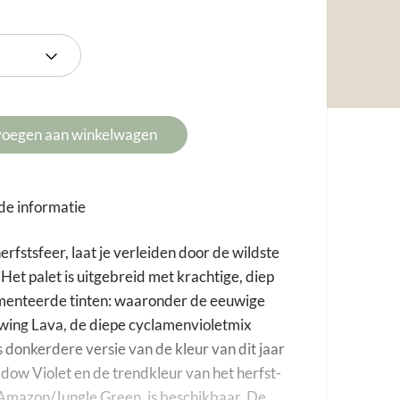
tot
€16,00
voegen aan winkelwagen
de informatie
erfstsfeer, laat je verleiden door de wildste
 Het palet is uitgebreid met krachtige, diep
menteerde tinten: waaronder de eeuwige
wing Lava, de diepe cyclamenvioletmix
 donkerdere versie van de kleur van dit jaar
ow Violet en de trendkleur van het herfst-
Amazon/Jungle Green, is beschikbaar. De