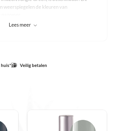
en weerspiegelen de kleuren van
e nazomer.
Lees
meer
 huis*
Veilig betalen