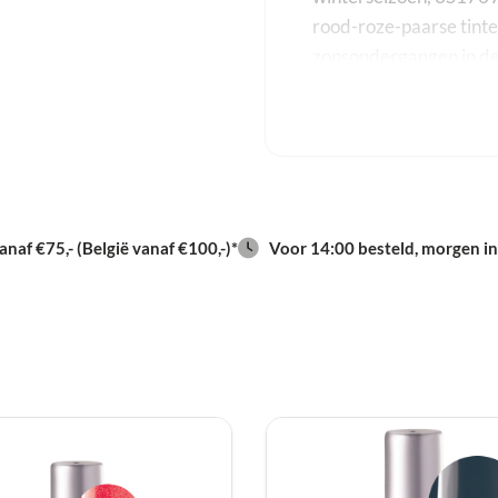
rood-roze-paarse tint
zonsondergangen in d
naf €75,- (België vanaf €100,-)*
Voor 14:00 besteld, morgen in