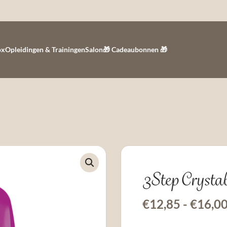
ox
Opleidingen & Trainingen
Salon
🎁 Cadeaubonnen 🎁
3Step Crysta
€
12,85
-
€
16,0