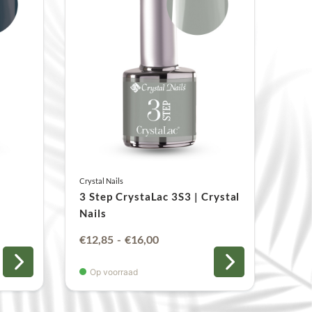
Crystal Nails
3 Step CrystaLac 3S3 | Crystal
Nails
:
Prijsklasse:
€
12,85
-
€
16,00
€12,85
Op voorraad
tot
€16,00