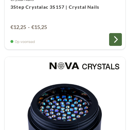
3Step Crystalac 3S157 | Crystal Nails
Prijsklasse:
€
12,25
-
€
15,25
€12,25
tot
Op voorraad
€15,25