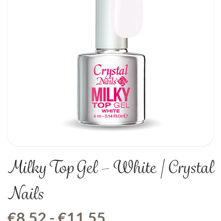
Milky Top Gel – White | Crystal
Nails
Prijsklasse:
€
8,52
-
€
11,55