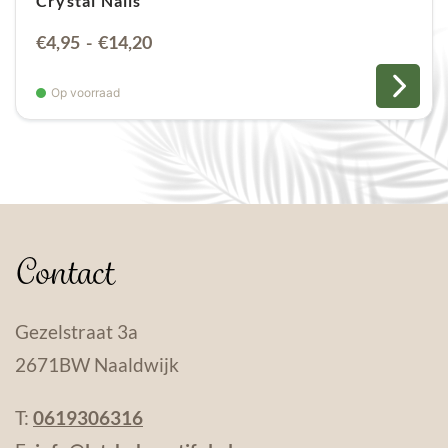
Crystal Nails
Prijsklasse:
€
4,95
-
€
14,20
€4,95
tot
Op voorraad
€14,20
Contact
Gezelstraat 3a
2671BW Naaldwijk
T:
0619306316