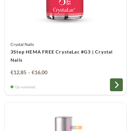
Crystal Nails
3Step HEMA FREE CrystaLac #G3 | Crystal
Nails
Prijsklasse:
€
12,85
-
€
16,00
€12,85
tot
Op voorraad
€16,00