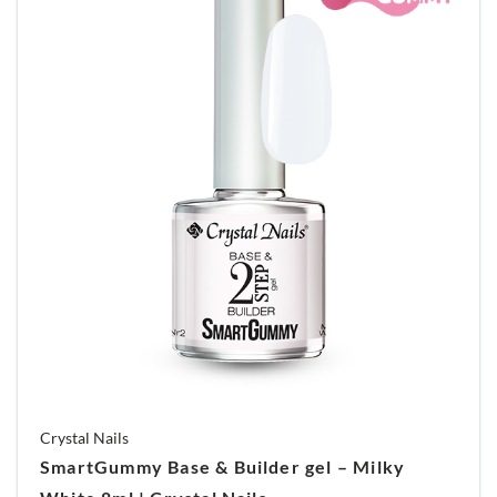
bestand is tegen mogelijke mechanische
invloeden dan zijn tegenhangers. Zijn hechting is
uitstekend, het staat bovenaan de
adhesievolgorde van Base Gels. Na uitharding
blijft het oppervlak plakkerig, dus aflakken met
een topgel is noodzakelijk. We adviseren hierbij
de Cool Top Gel.
Crystal Nails
SmartGummy Base & Builder gel – Milky