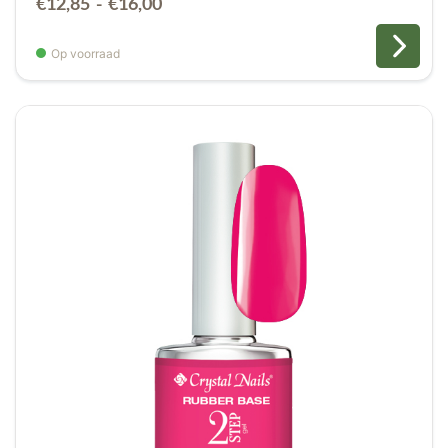
€
12,85
-
€
16,00
€12,85
tot
Op voorraad
€16,00