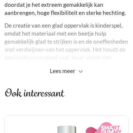
doordat je het extreem gemakkelijk kan
aanbrengen, hoge flexibiliteit en sterke hechting.
De creatie van een glad oppervlak is kinderspel,
omdat het materiaal met een beetje hulp
gemakkelijk glad te strijken is en de oneffenheden
snel verdwijnen van het oppervlak. Het houdt de
gewenste curve goed vast, maar vloeit niet
gemakkelijk,
Lees
meer
Voor degenen die in principe met zachte
materialen willen werken zorgt de SmartGummy
Ook interessant
voor een snel werk tempo.
Door zijn flexibiliteit onderscheidt hij zich van
alle basisgels, waardoor hij extreem resistent is,
omdat hij zich aan alle soorten bewegingen van
de natuurlijke nagel aanpast, zodat deze beter