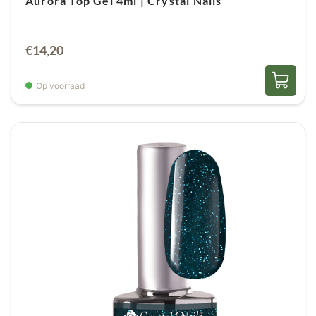
Aurora Top Gel 4ml | Crystal Nails
€
14,20
Op voorraad