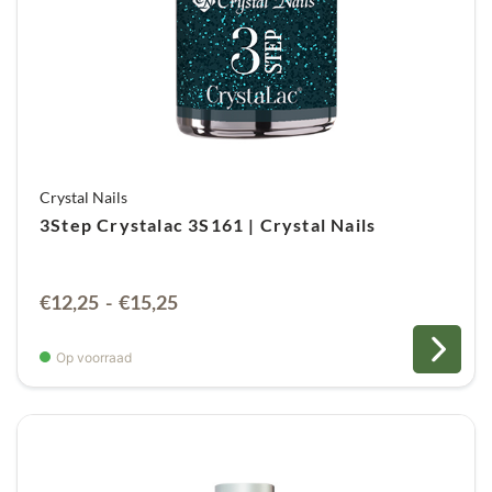
Crystal Nails
3Step Crystalac 3S161 | Crystal Nails
Prijsklasse:
€
12,25
-
€
15,25
€12,25
tot
Op voorraad
€15,25