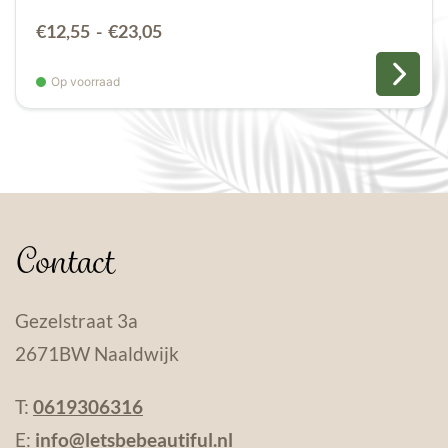
Prijsklasse:
€
12,55
-
€
23,05
€12,55
tot
Op voorraad
€23,05
Contact
Gezelstraat 3a
2671BW Naaldwijk
T:
0619306316
E:
info@letsbebeautiful.nl