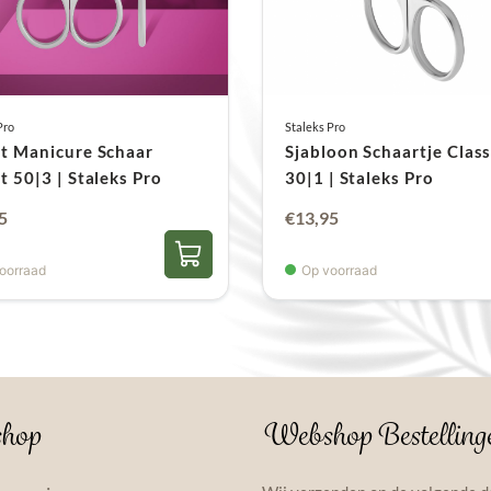
Pro
Staleks Pro
t Manicure Schaar
Sjabloon Schaartje Class
t 50|3 | Staleks Pro
30|1 | Staleks Pro
5
€
13,95
oorraad
Op voorraad
hop
Webshop Bestelling