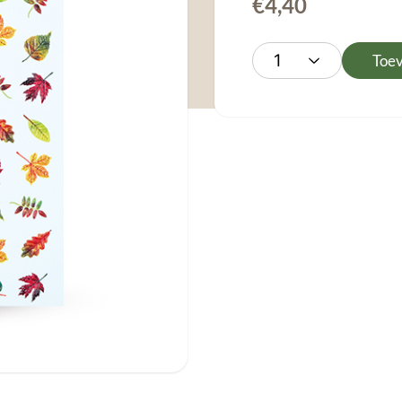
€
4,40
Toe