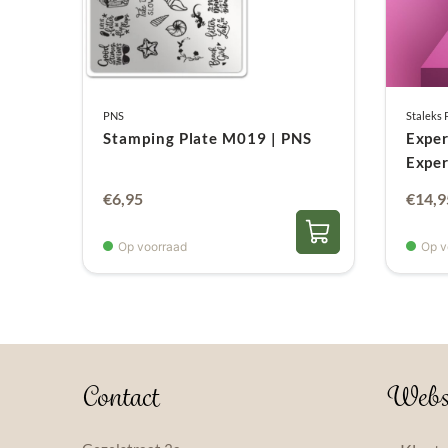
PNS
Staleks 
Stamping Plate M019 | PNS
Exper
Exper
€
6,95
€
14,9
Op voorraad
Op v
Contact
Webs