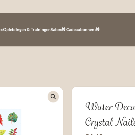
ox
Opleidingen & Trainingen
Salon
🎁 Cadeaubonnen 🎁
Water Decals
Crystal Nail