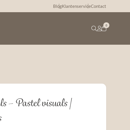
Blog
Klantenservice
Contact
0
 – Pastel visuals |
s