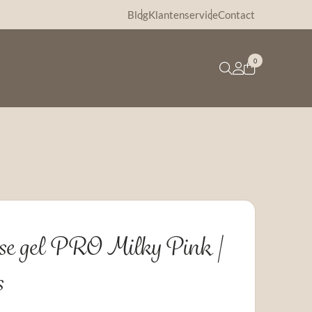
Blog
Klantenservice
Contact
0
e gel PRO Milky Pink |
s