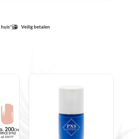
 huis*
Veilig betalen
amp gedurende 2-3 minuten, in een LED-
uten (afhankelijk van de sterkte van de