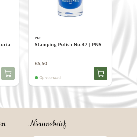
PNS
toria
Stamping Polish No.47 | PNS
€
5,50
Op voorraad
en
Nieuwsbrief