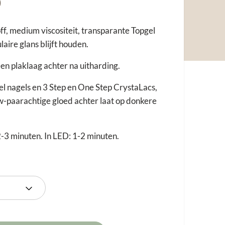
Prijsklasse:
0
€16,95
tot
ff, medium viscositeit, transparante Topgel
€25,50
laire glans blijft houden.
en plaklaag achter na uitharding.
gel nagels en 3 Step en One Step CrystaLacs,
-paarachtige gloed achter laat op donkere
2-3 minuten. In LED: 1-2 minuten.