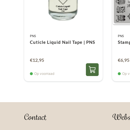
PNS
PNS
Cuticle Liquid Nail Tape | PNS
Stamp
€
12,95
€
6,95
Op voorraad
Op v
Contact
Webs