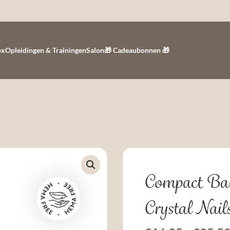
ox
Opleidingen & Trainingen
Salon
🎁 Cadeaubonnen 🎁
Compact Bas
Crystal Nail