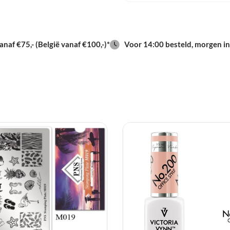
naf €75,- (België vanaf €100,-)*
Voor 14:00 besteld, morgen in
Uitharden
in een UV-l
lamp gedurende 1-2 min
lamp)