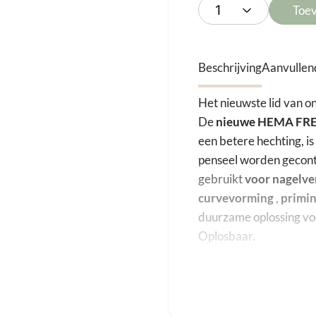
Toe
Beschrijving
Aanvullen
Het nieuwste lid van o
De
nieuwe HEMA FREE
een betere hechting, is
penseel worden gecont
gebruikt
voor nagelve
curvevorming
,
primi
duurzame oplossing voo
Oplosbaar.
Vrij van Di-HEMA, H