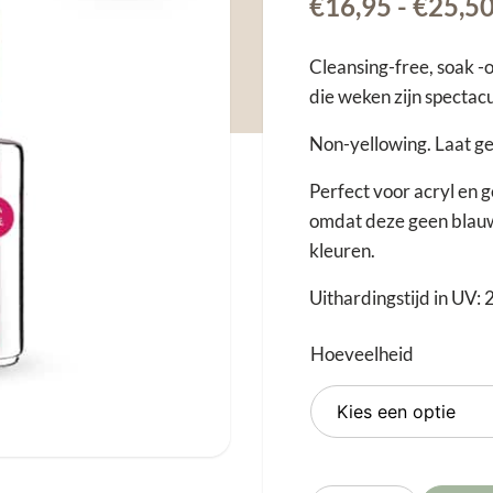
€
16,95
-
€
25,5
Cleansing-free, soak -o
die weken zijn spectacu
Non-yellowing. Laat ge
Perfect voor acryl en 
omdat deze geen blauw
kleuren.
Uithardingstijd in UV: 
Hoeveelheid