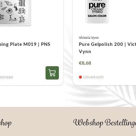
Victoria Vynn
ing Plate M019 | PNS
Pure Gelpolish 200 | Vic
Vynn
€
8,68
oorraad
Uitverkocht
hop
Webshop Bestelling