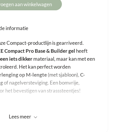
voegen aan winkelwagen
de informatie
nze Compact-productlijn is gearriveerd.
 Compact Pro Base & Builder gel
heeft
een iets dikker
materiaal, maar kan met een
roleerd. Het kan perfect worden
rlenging op M-lengte
(met sjabloon),
C-
ng
of nagelversteviging. Een bomvrije,
r het bevestigen van strasssteentjes!
EMA en TPO.
Lees
meer