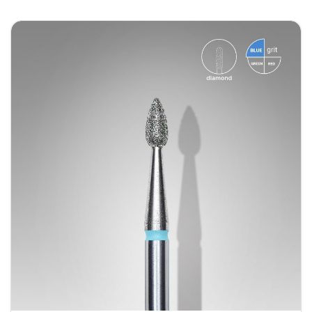
Wat maakt het Diamand Bitje DVD zo bijzonder?
In tegenstelling tot standaard bitjes beschikt deze
variant over een ultrafijne diamantcoating.
Daardoor glijdt het bitje uitzonderlijk soepel over
de huid en nagelriemen. Veel nagelstylistes
omschrijven het gevoel zelfs als “een mes door
boter”, maar dan zonder agressiviteit of risico op
beschadigingen.
Bovendien zorgt de verfijnde korrelstructuur
ervoor dat je veel gecontroleerder kunt werken.
Hierdoor heb je minder kans op wondjes en
bereik je sneller een strak, glad en professioneel
eindresultaat.
Met andere woorden: je werkt comfortabeler
voor jezelf én prettiger voor je klant.