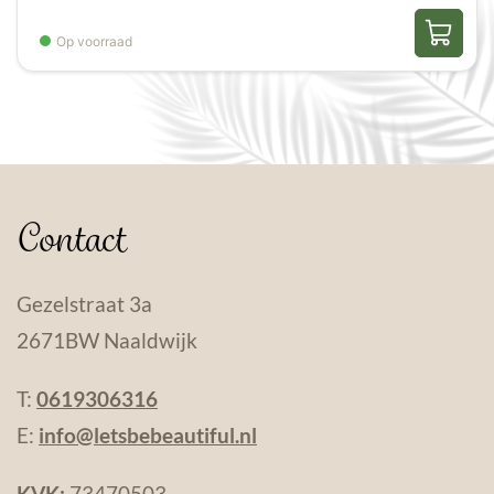
Op voorraad
Contact
Gezelstraat 3a
2671BW Naaldwijk
T:
0619306316
E:
info@letsbebeautiful.nl
KVK:
73470503