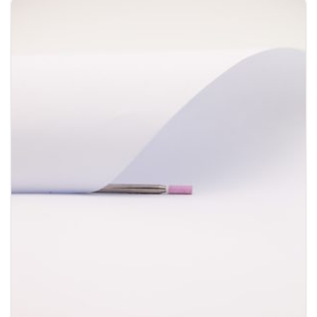
✔ Laat de huid glad en gepolijst achter
✔ Comfortabel in gebruik, zelfs wanneer nieuw
Ideaal voor professionele nagelstylistes
Of je nu werkt in een drukke salon of vanuit huis
klanten behandelt: snelheid en precisie zijn
essentieel. Juist daarom is het Diamand Bitje
DVD een favoriet onder professionele
nagelstylistes. Zelfs bij klanten met gevoelige
nagelriemen blijft de behandeling comfortabel en
gecontroleerd.
Daarnaast helpt dit bitje je om efficiënter te
werken zonder in te leveren op veiligheid of
kwaliteit. En dat maakt uiteindelijk het verschil
tussen goed werk en een perfect afgewerkte set.