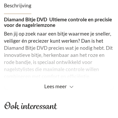
Beschrijving
Diamand Bitje DVD Ultieme controle en precisie
voor de nagelriemzone
Ben jij op zoek naar een bitje waarmee je sneller,
veiliger én preciezer kunt werken? Dan is het
Diamand Bitje DVD precies wat je nodig hebt. Dit
innovatieve bitje, herkenbaar aan het roze en
rode bandje, is speciaal ontwikkeld voor
nagelstylistes die maximale controle willen
combineren met comfort en efficiëntie.
Lees
meer
Dankzij de coating met echte diamantkorrels
behoort deze bit tot een nieuwe generatie e-file
tools. Hierdoor werk je niet alleen verfijnder,
Ook interessant
maar ook soepeler en veiliger rondom de
gevoelige nagelriemzone.