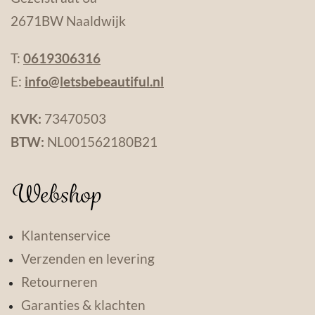
2671BW Naaldwijk
T:
0619306316
E:
info@letsbebeautiful.nl
KVK:
73470503
BTW:
NL001562180B21
Webshop
Klantenservice
Verzenden en levering
Retourneren
Garanties & klachten