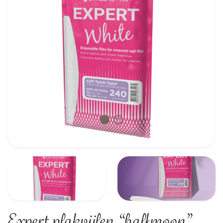
Expert plakvijlen “halfmoon”