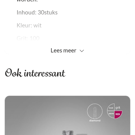
Inhoud: 30stuks
Kleur: wit
Grit: 100
Lees
meer
Werkwijze:
Aan de achterkant van de wegwerpvijl zit
Ook interessant
een plakrand, deze plakrand plakt u op de
vijlvorm van de Staleks vijlhouder. Als u
klaar bent met uw nagelbehandeling, kunt u
op eenvoudige wijze de gebruikte
wegwerpvijl van de vijlhouder aftrekken. Het
wisselen van deze Staleks wegwerpvijlen
maakt het voor u mogelijk om voor, tijdens
en na uw nagelbehandeling steriel te