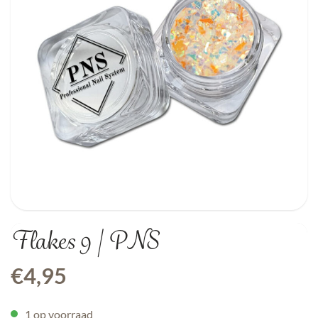
Flakes 9 | PNS
€
4,95
1 op voorraad