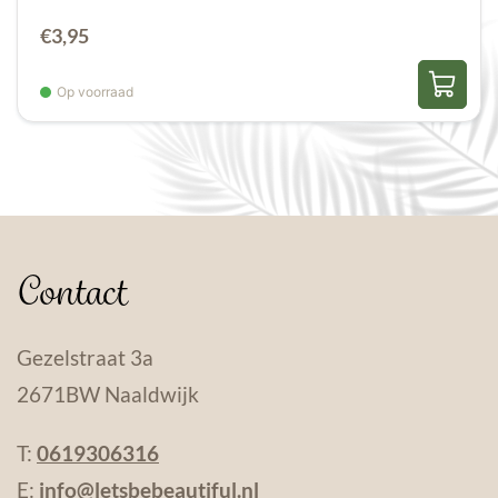
€
3,95
Op voorraad
Contact
Gezelstraat 3a
2671BW Naaldwijk
T:
0619306316
E:
info@letsbebeautiful.nl