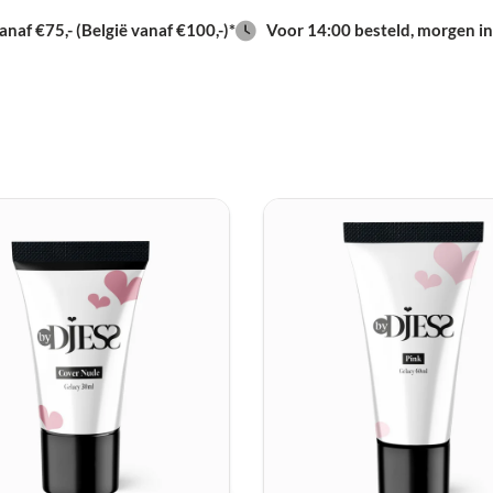
zowel drukke salons als
naf €75,- (België vanaf €100,-)*
Voor 14:00 besteld, morgen in
Waarom kie
Gelacy?
1. Sterk én flexibel
Allereerst
biedt Gelacy
en buigzaamheid.
Daa
zelfs bij klanten die h
2. Zelfnivellerend v
Daarnaast
is Gelacy ze
zichzelf egaal verdeelt
minder vijltijd —
waar
3. Geen scherpe ge
In tegenstelling tot
tr