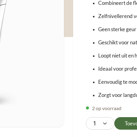
Combineert de fle
Zelfnivellerend v
Geen sterke geur
Geschikt voor nat
Loopt niet uit en
Ideaal voor profe
Eenvoudig te mod
Zorgt voor langd
2 op voorraad
Toev