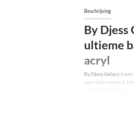
Beschrijving
By Djess 
ultieme b
acryl
By Djess Gelacy
is een
voor stap verovert. He
nagelstylisten die niet
meer werkcomfort wil
gel als de kracht van a
formule die uitzonderli
inhoud van
60 ml
ervoo
steeds nieuwe potjes a