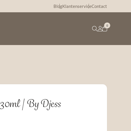
Blog
Klantenservice
Contact
0
 30ml | By Djess