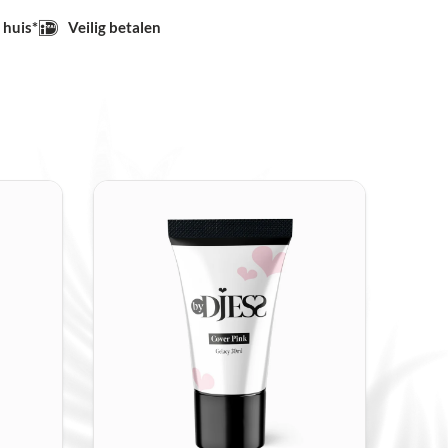
 opleidingen.
 huis*
Veilig betalen
zen voor By Djess
 precies de juiste balans tussen stevigheid
rdoor
blijft de nagel mooier en langer intact,
un handen intensief gebruiken.
oor een strakke applicatie
lfnivellerend,
wat betekent dat
het product
.
Hierdoor
werk je sneller, netter en met
door
je productiviteit direct stijgt.
ur
aditionele acrylsystemen heeft Gelacy geen