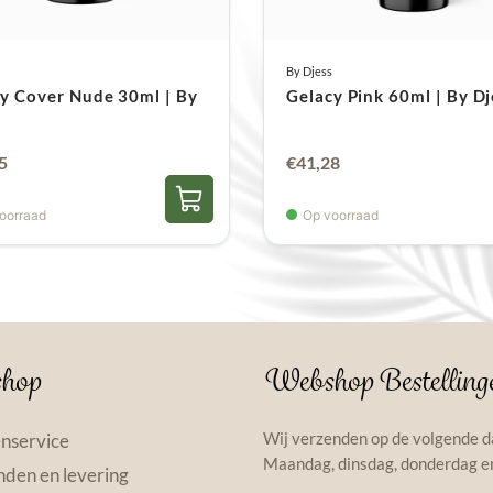
penetrante geur.
Daar
voor je klant, vooral t
By Djess
4. Perfect voor ver
y Cover Nude 30ml | By
Gelacy Pink 60ml | By Dj
Bovendien
is het prod
verlengingen met tips 
5
€
41,28
product verschillende
oorraad
Op voorraad
assortiment overzichteli
5. Uitharden onder
Tot slot
hardt Gelacy u
Hierdoor
houd je altijd
en hardt pas uit zodra j
hop
Webshop Bestelling
Hoe gebruik
Wij verzenden op de volgende d
nservice
Maandag, dinsdag, donderdag en
Stap 1 – Voorberei
den en levering