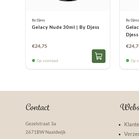
By Djess
By Djess
Gelacy Nude 30ml | By Djess
Gelac
Djess
€
24,75
€
24,7
Op voorraad
Op v
Contact
Webs
Gezelstraat 3a
Klante
2671BW Naaldwijk
Verzen