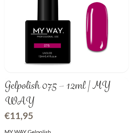
Gelpolish 075 – 12ml | MY
WAY
€
11,95
MY WAY Gelpolish