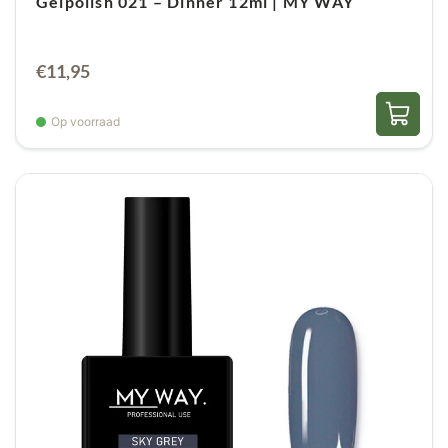
Gelpolish 021 – Dinner 12ml | MY WAY
€
11,95
Op voorraad